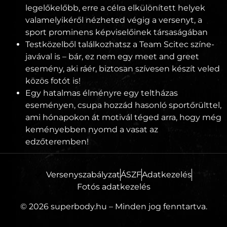
legelőkelőbb, erre a célra elkülönített helyek
valamelyikéről nézheted végig a versenyt, a
sport prominens képviselőinek társaságában
Testközelből találkozhatsz a Team Scitec színe-
javával is – bár, ez nem egy meet and greet
esemény, aki ráér, biztosan szívesen készít veled
közös fotót is!
Egy hatalmas élményre egy teltházas
eseményen, csupa hozzád hasonló sportőrülttel,
ami hónapokon át motivál téged arra, hogy még
keményebben nyomd a vasat az
edzőteremben!
Versenyszabályzat
ÁSZF
Adatkezelés
Fotós adatkezelés
© 2026 superbody.hu – Minden jog fenntartva.