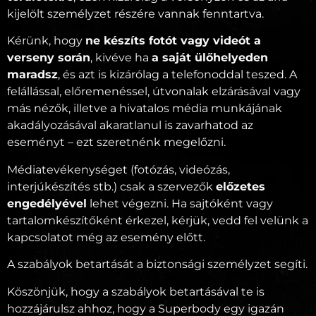
kijelölt személyzet részére vannak fenntartva.
Kérünk, hogy
ne készíts fotót vagy videót a
verseny során
, kivéve ha
a saját ülőhelyeden
maradsz
, és azt is kizárólag a telefonoddal teszed. A
felállással, előremenéssel, útvonalak elzárásával vagy
más nézők, illetve a hivatalos média munkájának
akadályozásával akaratlanul is zavarhatod az
eseményt – ezt szeretnénk megelőzni.
Médiatevékenységet (fotózás, videózás,
interjúkészítés stb.) csak a szervezők
előzetes
engedélyével
lehet végezni. Ha sajtóként vagy
tartalomkészítőként érkezel, kérjük, vedd fel velünk a
kapcsolatot még az esemény előtt.
A szabályok betartását a biztonsági személyzet segíti.
Köszönjük, hogy a szabályok betartásával te is
hozzájárulsz ahhoz, hogy a Superbody egy igazán