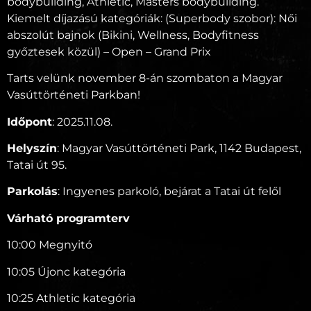
bodybuilding, Athletic, Masters bodybuilding.
Kiemelt díjazású kategóriák: (Superbody szobor): Női
abszolút bajnok (Bikini, Wellness, Bodyfitness
győztesek közül) – Open – Grand Prix
Tarts velünk november 8-án szombaton a Magyar
Vasúttörténeti Parkban!
Időpont
: 2025.11.08.
Helyszín
: Magyar Vasúttörténeti Park, 1142 Budapest,
Tatai út 95.
Parkolás
: Ingyenes parkoló, bejárat a Tatai út felől
Várható programterv
10:00 Megnyitó
10:05 Újonc kategória
10:25 Athletic kategória