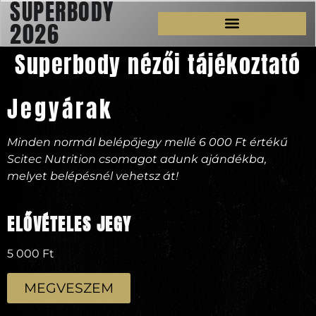
SUPERBODY
2026
Superbody nézői tájékoztató
Jegyárak
Minden normál belépőjegy mellé 6 000 Ft értékű
Scitec Nutrition csomagot adunk ajándékba,
melyet belépésnél vehetsz át!
ELŐVÉTELES JEGY
5 000 Ft
MEGVESZEM