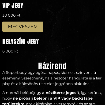
VIP JEGY
30 000 Ft
MEGVESZEM
HELYSZÍNI JEGY
6 000 Ft
Házirend
A Superbody egy egész napos, kiemelt színvonalú
esemény. Szeretnénk, ha a nézőtér hangulata is a fair
play és a kölcsönös tisztelet jegyében alakulna.
A normál belépőjegy
a nézőtérre jogosít
, így kérünk,
hogy
ne próbálj belépni a VIP vagy backstage
területekre
, ezek kizárólag a versenyzők és az arra