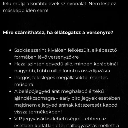
felülmúlja a korábbi évek színvonalát. Nem lesz ez
másképp idén sem!
Mire számíthatsz, ha ellátogatsz a versenyre?
Szokás szerint kiválóan felkészült, elképesztő
formában lévő versenyzőkre
Hazai szinten egyedülálló, minden korábbinál
nagyobb, több millió forintos összdíjazásra
Pörgős, felesleges megállásoktól mentes
műsorra
A belépőjegyed árát meghaladó értékű
ajándékcsomagra – early bird jegyek esetében
majdnem a jegyed árának kétszeresét kapod
vissza termékekben!
VIP jegyvásárlási lehetőségre – ebben az
esetben korlátlan étel-italfogyasztás mellett a