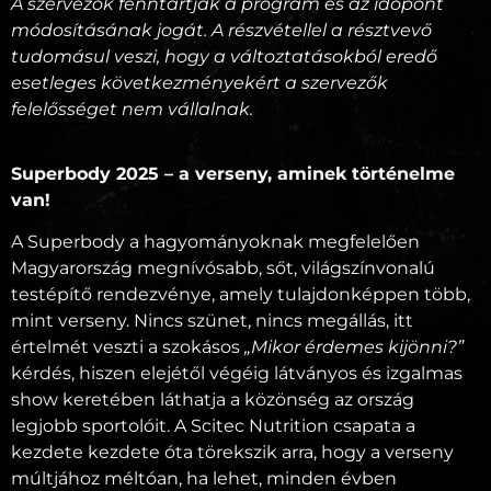
A szervezők fenntartják a program és az időpont
módosításának jogát. A részvétellel a résztvevő
tudomásul veszi, hogy a változtatásokból eredő
esetleges következményekért a szervezők
felelősséget nem vállalnak.
Superbody 2025 – a verseny, aminek történelme
van!
A Superbody a hagyományoknak megfelelően
Magyarország megnívósabb, sőt, világszínvonalú
testépítő rendezvénye, amely tulajdonképpen több,
mint verseny. Nincs szünet, nincs megállás, itt
értelmét veszti a szokásos
„Mikor érdemes kijönni?”
kérdés, hiszen elejétől végéig látványos és izgalmas
show keretében láthatja a közönség az ország
legjobb sportolóit. A Scitec Nutrition csapata a
kezdete kezdete óta törekszik arra, hogy a verseny
múltjához méltóan, ha lehet, minden évben