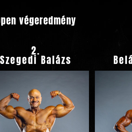
Open végeredmény
2.
Szegedi Balázs
Bel