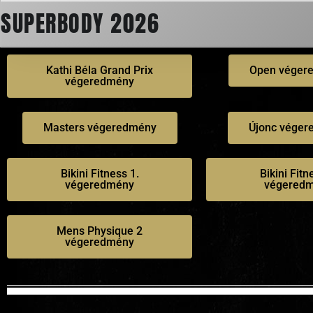
SUPERBODY 2026
Kathi Béla Grand Prix
Open véger
végeredmény
Masters végeredmény
Újonc vége
Bikini Fitness 1.
Bikini Fitn
végeredmény
végered
Mens Physique 2
végeredmény