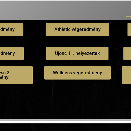
edmény
Athletic végeredmény
redmény
Újonc 11. helyezettek
ess 2.
Wellness végeredmény
mény